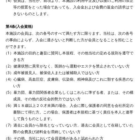
会員は、当社が、前項より、本施設の利用中止及び以後のご利用の禁止
等の措置をとった場合であっても、入会金および会費の返金の請求はで
きないものとします。
第4条(入会資格)
本施設の会員は、次の各号のすべて満たす方に限ります。当社は、次の各号
の事由によらず、入会に適さないと判断した方が会員となることを拒むこと
ができます。
本施設の目的と趣旨に賛同し本規程、その他当社の定める規則を遵守で
きる方
健康状態に異常がなく、医師から運動やエステを禁止されていない方
成年被後見人、被保佐人または被補助人ではない方
心臓病、高血圧症、皮膚病、伝染病、精神病及びこれに類する疾患のな
い方
暴力団、暴力団関係者企業もしくはこれらに準ずる者、または、その構
成員、その他の反社会的勢力ではない方
満１８歳以上２０才未満の場合、入会に際し保護者の同意を会社所定の
書類にて得た方。この場合、保護者は本規程に基づく責任を本人と連帯
して負うものとします。
過去に会員から除名となっていない方、過去に会員として在籍していた
際の会費及び諸料金を滞納していない方
その他、当社において会員資格があると認められた方