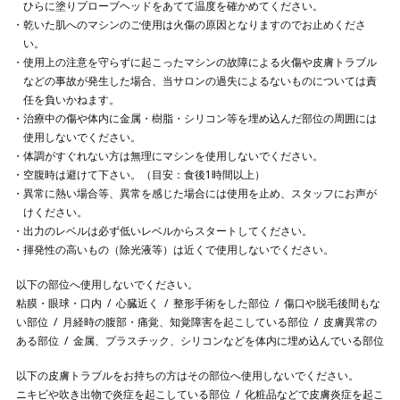
ひらに塗りプローブヘッドをあてて温度を確かめてください。
乾いた肌へのマシンのご使用は火傷の原因となりますのでお止めくださ
い。
使用上の注意を守らずに起こったマシンの故障による火傷や皮膚トラブル
などの事故が発生した場合、当サロンの過失によるないものについては責
任を負いかねます。
治療中の傷や体内に金属・樹脂・シリコン等を埋め込んだ部位の周囲には
使用しないでください。
体調がすぐれない方は無理にマシンを使用しないでください。
空腹時は避けて下さい。（目安：食後1時間以上）
異常に熱い場合等、異常を感じた場合には使用を止め、スタッフにお声が
けください。
出力のレベルは必ず低いレベルからスタートしてください。
揮発性の高いもの（除光液等）は近くで使用しないでください。
以下の部位へ使用しないでください。
粘膜・眼球・口内
心臓近く
整形手術をした部位
傷口や脱毛後間もな
い部位
月経時の腹部・痛覚、知覚障害を起こしている部位
皮膚異常の
ある部位
金属、プラスチック、シリコンなどを体内に埋め込んでいる部位
以下の皮膚トラブルをお持ちの方はその部位へ使用しないでください。
ニキビや吹き出物で炎症を起こしている部位
化粧品などで皮膚炎症を起こ