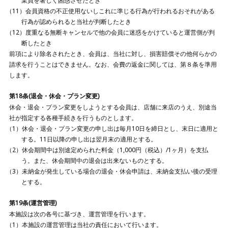
業員を著しく困惑させたとき
会員資格の不正使用ないしこれに準じる行為が行われるおそれがある
行為が認められると当社が判断したとき
度重なる無断キャンセルで他の会員に迷惑をかけていると運営側が判
断したとき
前項により除名されたとき、会員は、当社に対し、損害賠償その他何らかの
請求を行うことはできません。なお、会費の返金に関しては、第８条を準用
します。
第18条(退会・休会・プラン変更)
休会・退会・プラン変更をしようとする会員は、店舗に来店のうえ、別途当
社が指定する各種手続きを行うものとします。
休会・退会・プラン変更の申し出は毎月10日を締日とし、末日に適用と
する。11日以降の申し出は翌月末の適用とする。
休会期間中は別途定められた料金（1,000円（税込）/1ヶ月）を支払
う。また、休会期間中の退会は出来ないものとする。
未納金が発生している場合の退会・休会申請は、未納金支払い後の受理
とする。
第19条(運営管理)
本施設は次の各号に基づき、運営管理を行います。
本施設の運営管理は当社の責任において行います。