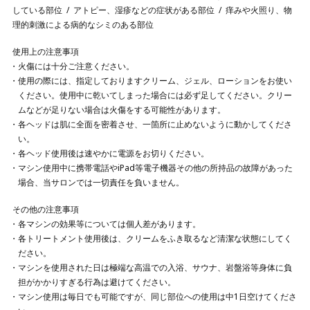
している部位
アトピー、湿疹などの症状がある部位
痒みや火照り、物
理的刺激による病的なシミのある部位
使用上の注意事項
火傷には十分ご注意ください。
使用の際には、指定しておりますクリーム、ジェル、ローションをお使い
ください。使用中に乾いてしまった場合には必ず足してください。クリー
ムなどが足りない場合は火傷をする可能性があります。
各ヘッドは肌に全面を密着させ、一箇所に止めないように動かしてくださ
い。
各ヘッド使用後は速やかに電源をお切りください。
マシン使用中に携帯電話やiPad等電子機器その他の所持品の故障があった
場合、当サロンでは一切責任を負いません。
その他の注意事項
各マシンの効果等については個人差があります。
各トリートメント使用後は、クリームをふき取るなど清潔な状態にしてく
ださい。
マシンを使用された日は極端な高温での入浴、サウナ、岩盤浴等身体に負
担がかかりすぎる行為は避けてください。
マシン使用は毎日でも可能ですが、同じ部位への使用は中1日空けてくださ