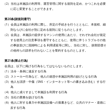
当社は本施設の利用等、運営管理に関する規則を定め、かつこれを必要
に応じ変更することができます。
第20条(諸規則遵守)
会員は本施設の利用に際し、所定の手続きを行うとともに、本規程、細
則ならびに会社が別に定める規則に従うものとします。
会員は、本施設の提供するマシンの使用にあたり、それぞれ会社が規定
する使用上の注意事項を遵守するとともに、使用に伴うトラブルその他
の事故並びに混雑時による 利用遅延等に関し、当社に対し、損害賠償そ
の他何らの請求を行わないことを誓約するものとします。
第21条(禁止行為)
会員は、以下に掲げる行為をしてはならないものとします。
法令・条例に違反する行為
ストーカー行為など、他人の迷惑や本施設利用の妨げとなる行為
他人を誹謗・中傷（SNS・インターネット等への書き込み含む）する行
為
他人に成りすまして本施設を利用する行為
当社の業務を妨げる行為
他人に対する暴力や本施設設備への落書きなど、公共のマナー・道徳に
反する行為