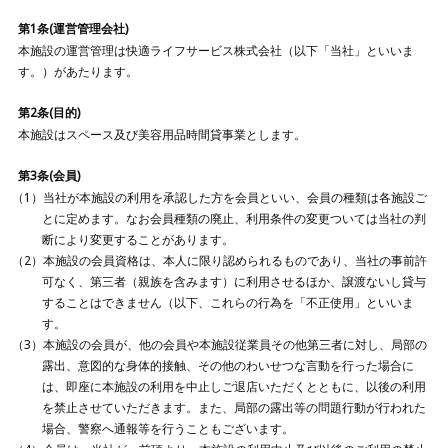
第1条(運営管理会社)
本施設の運営管理は快適ライフサービス株式会社（以下「当社」といいま
す。）があたります。
第2条(目的)
本施設はスペース及び美容用品時間貸事業とします。
第3条(会員)
当社が本施設の利用を承認した方を会員といい、会員の種類は各施設ご
とに定めます。なお会員種類の廃止、利用条件の変更ついては当社の判
断により変更することがあります。
本施設の会員資格は、本人に限り認められるものであり、当社の事前許
可なく、第三者（親族を含みます）に利用させるほか、譲渡ないし貸与
することはできません（以下、これらの行為を「不正使用」といいま
す。
本施設の会員が、他の会員や本施設従業員その他第三者に対し、局部の
露出、意図的な身体的接触、その他のわいせつな言動を行った場合に
は、即座に本施設の利用を中止しご退店いただくとともに、以後の利用
を禁止させていただきます。また、局部の露出等の問題行動が行われた
場合、警察へ通報等を行うこともございます。