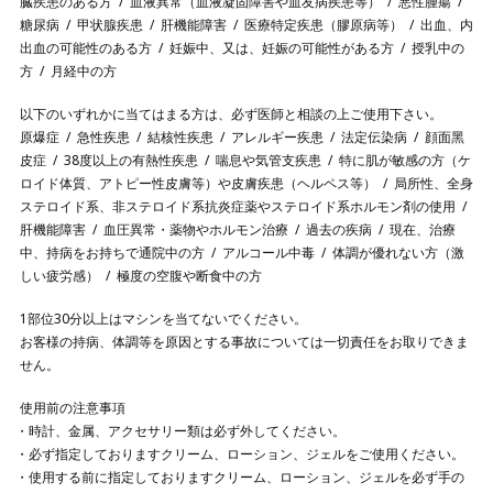
臓疾患のある方
血液異常（血液凝固障害や血友病疾患等）
悪性腫瘍
糖尿病
甲状腺疾患
肝機能障害
医療特定疾患（膠原病等）
出血、内
出血の可能性のある方
妊娠中、又は、妊娠の可能性がある方
授乳中の
方
月経中の方
以下のいずれかに当てはまる方は、必ず医師と相談の上ご使用下さい。
原爆症
急性疾患
結核性疾患
アレルギー疾患
法定伝染病
顔⾯⿊
⽪症
38度以上の有熱性疾患
喘息や気管支疾患
特に肌が敏感の方（ケ
ロイド体質、アトピー性皮膚等）や皮膚疾患（ヘルペス等）
局所性、全身
ステロイド系、非ステロイド系抗炎症薬やステロイド系ホルモン剤の使用
肝機能障害
血圧異常・薬物やホルモン治療
過去の疾病
現在、治療
中、持病をお持ちで通院中の方
アルコール中毒
体調が優れない方（激
しい疲労感）
極度の空腹や断食中の方
1部位30分以上はマシンを当てないでください。
お客様の持病、体調等を原因とする事故については一切責任をお取りできま
せん。
使用前の注意事項
時計、金属、アクセサリー類は必ず外してください。
必ず指定しておりますクリーム、ローション、ジェルをご使用ください。
使用する前に指定しておりますクリーム、ローション、ジェルを必ず手の