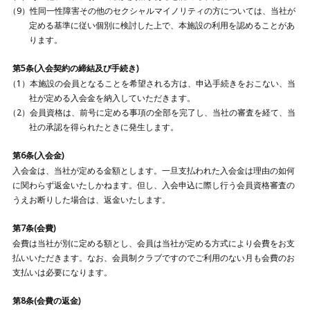
性同一性障害その他のセクシャルマイノリティの方については、当社が
定める基準に従い個別に検討した上で、本施設の利用を認めることがあ
ります。
第5条(入会契約の締結及び手続き)
本施設の会員となることを希望される方は、申込手続きをおこない、当
社が定める入会金を納入していただきます。
会員資格は、前号に定める事項の全部を完了し、当社の審査を経て、当
社の承認を得られたときに発生します。
第6条(入会金)
入会金は、当社が定める金額とします。一旦支払われた入会金は理由の如何
に関わらず返金いたしかねます。但し、入会申込に際し行う会員資格審査の
うえお断りした場合は、返金いたします。
第7条(会費)
会費は当社が別に定める額とし、会員は当社が定める方式により会費をお支
払いいただきます。なお、会員制クラブですのでご利用のない月も会費のお
支払いは必要になります。
第8条(会費の返金)