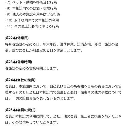
ペット・動物を持ち込む行為
本施設内での飲酒・喫煙行為
他人の本施設利用を妨げる行為
お子様同伴での本施設の利用
その他上記各号に準じる行為
第22条(休業日)
毎月各施設の定める日、年末年始、夏季休業、設備点検、修理、施設の改
装、並びに会社が別途定める日を休業日とします。
第23条(営業時間)
各施設の定める営業時間とします。
第24条(当社の免責)
会員は、本施設内において、自己及び自己の所有物を自らの責任において管
理するものとし当社は本施設内で発生した盗難・傷害その他の事故について
は、一切の賠償責任を負わないものとします。
第25条(会員の責任)
会員が本施設の利用に関して、当社、他の会員、第三者に損害を与えたとき
は、その賠償をしていただきます。