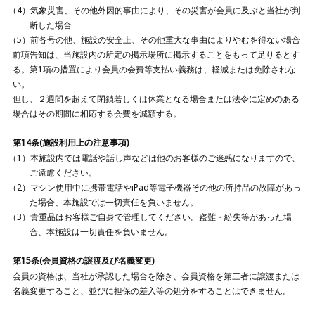
気象災害、その他外因的事由により、その災害が会員に及ぶと当社が判
断した場合
前各号の他、施設の安全上、その他重大な事由によりやむを得ない場合
前項告知は、当施設内の所定の掲示場所に掲示することをもって足りるとす
る。第1項の措置により会員の会費等支払い義務は、軽減または免除されな
い。
但し、２週間を超えて閉鎖若しくは休業となる場合または法令に定めのある
場合はその期間に相応する会費を減額する。
第14条(施設利用上の注意事項)
本施設内では電話や話し声などは他のお客様のご迷惑になりますので、
ご遠慮ください。
マシン使用中に携帯電話やiPad等電子機器その他の所持品の故障があっ
た場合、本施設では一切責任を負いません。
貴重品はお客様ご自身で管理してください。盗難・紛失等があった場
合、本施設は一切責任を負いません。
第15条(会員資格の譲渡及び名義変更)
会員の資格は、当社が承認した場合を除き、会員資格を第三者に譲渡または
名義変更すること、並びに担保の差入等の処分をすることはできません。