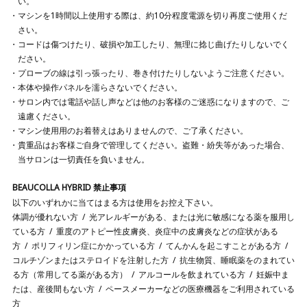
い。
マシンを1時間以上使用する際は、約10分程度電源を切り再度ご使用くだ
さい。
コードは傷つけたり、破損や加工したり、無理に捻じ曲げたりしないでく
ださい。
プローブの線は引っ張ったり、巻き付けたりしないようご注意ください。
本体や操作パネルを濡らさないでください。
サロン内では電話や話し声などは他のお客様のご迷惑になりますので、ご
遠慮ください。
マシン使用用のお着替えはありませんので、ご了承ください。
貴重品はお客様ご自身で管理してください。盗難・紛失等があった場合、
当サロンは一切責任を負いません。
BEAUCOLLA HYBRID 禁止事項
以下のいずれかに当てはまる方は使用をお控え下さい。
体調が優れない方
光アレルギーがある、または光に敏感になる薬を服用し
ている方
重度のアトピー性皮膚炎、炎症中の皮膚炎などの症状がある
方
ポリフィリン症にかかっている方
てんかんを起こすことがある方
コルチゾンまたはステロイドを注射した方
抗生物質、睡眠薬をのまれてい
る方（常用してる薬がある方）
アルコールを飲まれている方
妊娠中ま
たは、産後間もない方
ペースメーカーなどの医療機器をご利用されている
方