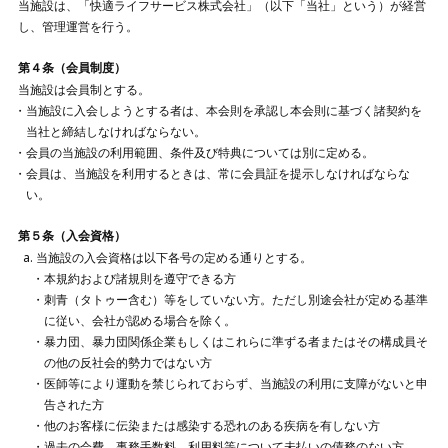
当施設は、「快適ライフサービス株式会社」（以下「当社」という）が経営
し、管理運営を行う。
第４条（会員制度）
当施設は会員制とする。
当施設に入会しようとする者は、本会則を承認し本会則に基づく諸契約を
当社と締結しなければならない。
会員の当施設の利用範囲、条件及び特典については別に定める。
会員は、当施設を利用するときは、常に会員証を提示しなければならな
い。
第５条（入会資格）
当施設の入会資格は以下各号の定める通りとする。
本規約および諸規則を遵守できる方
刺青（タトゥー含む）等をしていない方。ただし別途会社が定める基準
に従い、会社が認める場合を除く。
暴力団、暴力団関係企業もしくはこれらに準ずる者またはその構成員そ
の他の反社会的勢力ではない方
医師等により運動を禁じられておらず、当施設の利用に支障がないと申
告された方
他のお客様に伝染または感染する恐れのある疾病を有しない方
過去の会費、事務手数料、利用料等について未払いの債務のない方