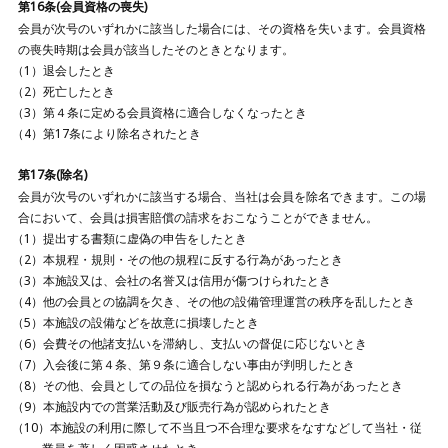
第16条(会員資格の喪失)
会員が次号のいずれかに該当した場合には、その資格を失います。会員資格
の喪失時期は会員が該当したそのときとなります。
退会したとき
死亡したとき
第４条に定める会員資格に適合しなくなったとき
第17条により除名されたとき
第17条(除名)
会員が次号のいずれかに該当する場合、当社は会員を除名できます。この場
合において、会員は損害賠償の請求をおこなうことができません。
提出する書類に虚偽の申告をしたとき
本規程・規則・その他の規程に反する行為があったとき
本施設又は、会社の名誉又は信用が傷つけられたとき
他の会員との協調を欠き、その他の設備管理運営の秩序を乱したとき
本施設の設備などを故意に損壊したとき
会費その他諸支払いを滞納し、支払いの督促に応じないとき
入会後に第４条、第９条に適合しない事由が判明したとき
その他、会員としての品位を損なうと認められる行為があったとき
本施設内での営業活動及び販売行為が認められたとき
本施設の利用に際して不当且つ不合理な要求をなすなどして当社・従