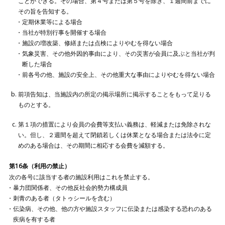
ことができる。その場合、第４号または第５号を除き、１週間前までに
その旨を告知する。
定期休業等による場合
当社が特別行事を開催する場合
施設の増改築、修繕または点検によりやむを得ない場合
気象災害、その他外因的事由により、その災害が会員に及ぶと当社が判
断した場合
前各号の他、施設の安全上、その他重大な事由によりやむを得ない場合
前項告知は、当施設内の所定の掲示場所に掲示することをもって足りる
ものとする。
第１項の措置により会員の会費等支払い義務は、軽減または免除されな
い。但し、２週間を超えて閉鎖若しくは休業となる場合または法令に定
めのある場合は、その期間に相応する会費を減額する。
第16条（利用の禁止）
次の各号に該当する者の施設利用はこれを禁止する。
暴力団関係者、その他反社会的勢力構成員
刺青のある者（タトゥシールを含む）
伝染病、その他、他の方や施設スタッフに伝染または感染する恐れのある
疾病を有する者