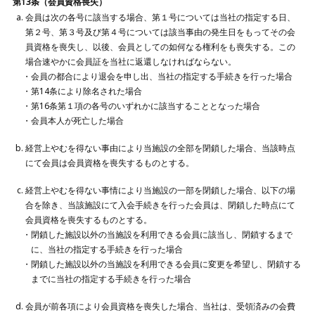
第13条（会員資格喪失）
会員は次の各号に該当する場合、第１号については当社の指定する日、
第２号、第３号及び第４号については該当事由の発生日をもってその会
員資格を喪失し、以後、会員としての如何なる権利をも喪失する。この
場合速やかに会員証を当社に返還しなければならない。
会員の都合により退会を申し出、当社の指定する手続きを行った場合
第14条により除名された場合
第16条第１項の各号のいずれかに該当することとなった場合
会員本人が死亡した場合
経営上やむを得ない事由により当施設の全部を閉鎖した場合、当該時点
にて会員は会員資格を喪失するものとする。
経営上やむを得ない事情により当施設の一部を閉鎖した場合、以下の場
合を除き、当該施設にて入会手続きを行った会員は、閉鎖した時点にて
会員資格を喪失するものとする。
閉鎖した施設以外の当施設を利用できる会員に該当し、閉鎖するまで
に、当社の指定する手続きを行った場合
閉鎖した施設以外の当施設を利用できる会員に変更を希望し、閉鎖する
までに当社の指定する手続きを行った場合
会員が前各項により会員資格を喪失した場合、当社は、受領済みの会費