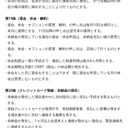
前項の告知は、会員が当社に届出た連絡先宛に通知し、かつ当施設内の所
定の掲示場所に掲示することにより行うものとする。
第19条（退会・休会・解約）
退会、休会・オプションの変更、解約、の申し出は毎月10日を締日とし、
末日に適用とする。11日以降の申し出は翌月末の適用とする。
未納金が発生している場合の退会・休会申請は、未納金支払い後の受理と
する。
退会、休会・オプションの変更、解約の申し出は、店頭にて行うものとす
る。
休会制度は一度の手続きで、連続した制度利用は最大6ヵ月間とする。
休会期間は月額1,100円（税込）の休会費が発生する。
休会をした月に退会をすることはできず、既に退会を申請している月の休
会は受理しないものとする。
第20条（クレジットカード登録・未納金の発生）
未納金が発生した場合速やかに当社指示に従い支払い手続きを取るものと
する。
登録クレジットカードが使用不可、有効期限更新、支払いに影響が発生す
る場合速やかに当社へ連絡する義務を有する。
未納金が発生し、1ヵ月以上会員本人と連絡が取れない場合は、緊急連絡先
に連絡するものとする。