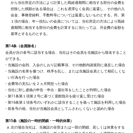
から当社所定の方法により計算した既経過期間に相当する部分の会費を
控除した残額がある場合は、これを遅滞なく会員に返還し、その他の入
会金、事務登録料、手数料等については返還しないものとする。尚、第
１項の場合、年一括払いの会員については、当社所定の方法により既経
過期間に相当する部分の会費を計算するに当たっては、月会費の金額を
基準とするものとする。
第14条（会員除名）
会員が次の各号に該当する場合、当社はその会員を当施設から除名すること
ができる。
当施設の会則、入会のしおり記載事項、その他館内諸規則に違反した場合
当施設の名誉を傷つけ、秩序を乱し、または当施設会員として相応しくな
い行為を行った場合
会費等の支払いを２ヵ月間怠った場合
当社に対し虚偽の申告・申出・届出等をしたことが判明した場合
第11条第１項第２号に基づく退館指示を繰り返し受けた場合
第16条第１項各号のいずれかに該当することを偽って施設を利用した場合
前各号の他、当社が当施設会員としてふさわしくないと認めた場合
第15条（施設の一時的閉鎖・一時的休業）
次の場合当社は、当施設の全部または一部の閉鎖、若しくは休業をする