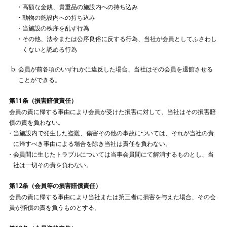
高額な金銭、貴重品の施設内への持ち込み
動物の施設内への持ち込み
当施設の秩序を乱す行為
その他、法令または公序良俗に反する行為、当社が会員としてふさわし
くないと認める行為
会員が前各項のいずれかに違反した場合、当社はその会員を退館させる
ことができる。
第11条（損害賠償責任）
会員の責に帰する事由により会員が受けた損害に対して、当社はその損害賠
償の責を負わない。
当施設内で発生した盗難、傷害その他の事故については、それが当社の責
に帰すべき事由による場合を除き当社は責任を負わない。
会員間に生じたトラブルについては当事会員間にて解消するものとし、当
社は一切その責を負わない。
第12条（会員等の損害賠償責任）
会員の責に帰する事由により当社または第三者に損害を与えた場合、その会
員が賠償の責を負うものとする。