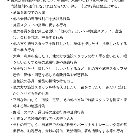
内諸規則を遵守しなければならない。尚、下記の行為は禁止とする。
酒気を帯びての入館
他の会員の当施設利用を妨げる行為
施設スタッフの指示に反する行為
他の会員を含む第三者(以下「他の方」という)や施設スタッフ、当施
設、会社を誹謗、中傷する行為
他の方や施設スタッフを殴打したり、身体を押したり、拘束したりする
等の暴力行為
大声、奇声を発したり、他の方や施設スタッフの行く手を塞いだり、唾
を吐いたりする等の威嚇行為や迷惑行為
物を投げたり、壊したり、叩いたりするなど、他の方や施設スタッフが
恐怖・畏怖・困惑を感じる危険行為や迷惑行為
当施設の器具・備品の損壊や持ち出し
他の方や施設スタッフを待ち伏せしたり、後をつけたり、みだりに話し
かけたりする等の行為
正当な理由なく、面談、電話、その他の方法で施設スタッフを拘束・束
縛する等の迷惑行為
痴漢、のぞき、露出等の違法行為や迷惑行為
刃物など危険物の施設内への持ち込み
当社の許可なく、当施設での物品販売やパーソナルトレーニング等の営
業行為、勧誘行為、金銭の貸借、政治活動、署名活動をする等の行為