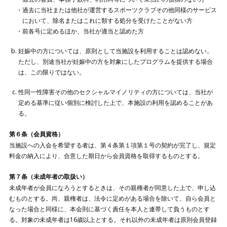
過去に当社または他社が運営するスポーツクラブその他同様のサービス
において、除名またはこれに類する処分を受けたことがない方
前各号に定めるほか、当社が適当と認めた方
妊娠中の方については、原則として当施設を利用することは認めない。
ただし、別途当社が妊娠中の方を対象にしたプログラムを提供する場合
は、この限りではない。
性同一性障害その他のセクシャルマイノリティの方については、当社が
定める基準に従い個別に検討した上で、本施設の利用を認めることがあ
る。
第６条（会員資格）
当施設への入会を希望する者は、第４条第１項第１号の契約が完了し、規定
料金の納入により、合意した期日から会員資格を取得するものとする。
第７条（未成年者の取扱い）
未成年者が会員になろうとするときは、その親権者が同意した上で、申し込
むものとする。尚、親権者は、法令に定めがある場合を除いて、自ら会員と
なった場合と同様に、本会則に基づく責任を本人と連帯して負うものとす
る。対象の未成年者は16歳以上とする。それ以外の未成年者は原則会員登録