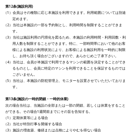
第12条(施設利用)
会員はその種類に応じ本施設を利用できます。利用範囲については別途
定めます。
当社は本施設の一部を予約制とし、利用時間を制限することができま
す。
当社は施設利用の円滑化を図るため、本施設の利用時間・利用回数・利
用人数を制限することができます。特に、一部時間帯において他のお客
様による施設の利用状況により、お客様による施設利用を一時的に制限
し、お待ち頂く場合がございますので、あらかじめご了承下さい。
当社は、会員が本施設で利用できるマシンの範囲を決定することができ
るものとし、会員に特定のマシンを利用できることを保証するものでは
ございません。
当社は、本施設の防犯管理上、モニターを設置させていただいておりま
す。
第13条(施設の一時的閉鎖・一時的休業)
次の場合当社は、当施設の全部または一部の閉鎖、若しくは休業をすること
ができる。その場合1週間前までにその旨を告知する。
定期休業等による場合
当社が特別行事を開催する場合
施設の増改築、修繕または点検によりやむを得ない場合