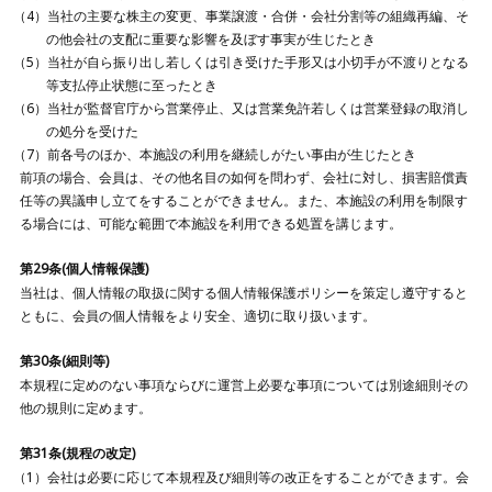
当社の主要な株主の変更、事業譲渡・合併・会社分割等の組織再編、そ
の他会社の支配に重要な影響を及ぼす事実が生じたとき
当社が自ら振り出し若しくは引き受けた手形又は小切手が不渡りとなる
等支払停止状態に至ったとき
当社が監督官庁から営業停止、又は営業免許若しくは営業登録の取消し
の処分を受けた
前各号のほか、本施設の利用を継続しがたい事由が生じたとき
前項の場合、会員は、その他名目の如何を問わず、会社に対し、損害賠償責
任等の異議申し立てをすることができません。また、本施設の利用を制限す
る場合には、可能な範囲で本施設を利用できる処置を講じます。
第29条(個人情報保護)
当社は、個人情報の取扱に関する個人情報保護ポリシーを策定し遵守すると
ともに、会員の個人情報をより安全、適切に取り扱います。
第30条(細則等)
本規程に定めのない事項ならびに運営上必要な事項については別途細則その
他の規則に定めます。
第31条(規程の改定)
会社は必要に応じて本規程及び細則等の改正をすることができます。会