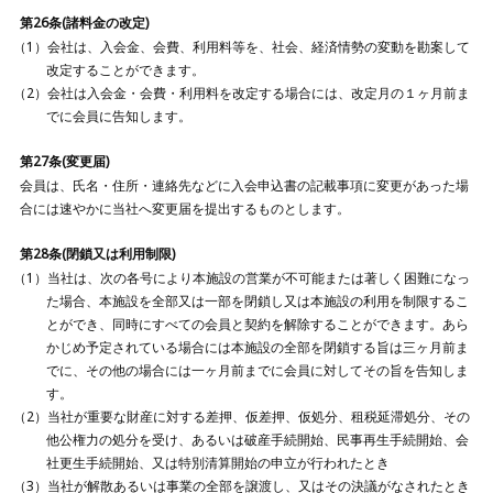
第26条(諸料金の改定)
会社は、入会金、会費、利用料等を、社会、経済情勢の変動を勘案して
改定することができます。
会社は入会金・会費・利用料を改定する場合には、改定月の１ヶ月前ま
でに会員に告知します。
第27条(変更届)
会員は、氏名・住所・連絡先などに入会申込書の記載事項に変更があった場
合には速やかに当社へ変更届を提出するものとします。
第28条(閉鎖又は利用制限)
当社は、次の各号により本施設の営業が不可能または著しく困難になっ
た場合、本施設を全部又は一部を閉鎖し又は本施設の利用を制限するこ
とができ、同時にすべての会員と契約を解除することができます。あら
かじめ予定されている場合には本施設の全部を閉鎖する旨は三ヶ月前ま
でに、その他の場合には一ヶ月前までに会員に対してその旨を告知しま
す。
当社が重要な財産に対する差押、仮差押、仮処分、租税延滞処分、その
他公権力の処分を受け、あるいは破産手続開始、民事再生手続開始、会
社更生手続開始、又は特別清算開始の申立が行われたとき
当社が解散あるいは事業の全部を譲渡し、又はその決議がなされたとき