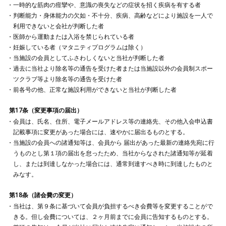
一時的な筋肉の痙攣や、意識の喪失などの症状を招く疾病を有する者
判断能力・身体能力の欠如・不十分、疾病、高齢などにより施設を一人で
利用できないと会社が判断した者
医師から運動または入浴を禁じられている者
妊娠している者（マタニティプログラムは除く）
当施設の会員としてふさわしくないと当社が判断した者
過去に当社より除名等の通告を受けた者または当施設以外の会員制スポー
ツクラブ等より除名等の通告を受けた者
前各号の他、正常な施設利用ができないと当社が判断した者
第17条（変更事項の届出）
会員は、氏名、住所、電子メールアドレス等の連絡先、その他入会申込書
記載事項に変更があった場合には、速やかに届出るものとする。
当施設の会員への諸通知等は、会員から 届出があった最新の連絡先宛に行
うものとし第１項の届出を怠ったため、当社からなされた諸通知等が延着
し、または到達しなかった場合には、通常到達すべき時に到達したものと
みなす。
第18条（諸会費の変更）
当社は、第９条に基づいて会員が負担するべき会費等を変更することがで
きる。但し会費については、２ヶ月前までに会員に告知するものとする。