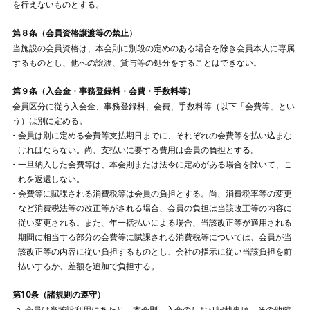
を行えないものとする。
第８条（会員資格譲渡等の禁止）
当施設の会員資格は、本会則に別段の定めのある場合を除き会員本人に専属
するものとし、他への譲渡、貸与等の処分をすることはできない。
第９条（入会金・事務登録料・会費・手数料等）
会員区分に従う入会金、事務登録料、会費、手数料等（以下「会費等」とい
う）は別に定める。
会員は別に定める会費等支払期日までに、それぞれの会費等を払い込まな
ければならない。尚、支払いに要する費用は会員の負担とする。
一旦納入した会費等は、本会則または法令に定めがある場合を除いて、こ
れを返還しない。
会費等に賦課される消費税等は会員の負担とする。尚、消費税率等の変更
など消費税法等の改正等がされる場合、会員の負担は当該改正等の内容に
従い変更される。また、年一括払いによる場合、当該改正等が適用される
期間に相当する部分の会費等に賦課される消費税等については、会員が当
該改正等の内容に従い負担するものとし、会社の指示に従い当該負担を前
払いするか、差額を追加で負担する。
第10条（諸規則の遵守）
会員は当施設利用にあたり、本会則、入会のしおり記載事項、その他館